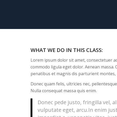
WHAT WE DO IN THIS CLASS
:
Lorem ipsum dolor sit amet, consectetuer ad
commodo ligula eget dolor. Aenean massa. 
penatibus et magnis dis parturient montes, 
Donec quam felis, ultricies nec, pellentesque
Nulla consequat massa quis enim.
Donec pede justo, fringilla vel, a
vulputate eget, arcu.In enim jus