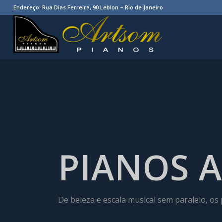
Endereço: Rua Dias Ferreira, 90 Leblon – Rio de Janeiro
PIANOS 
De beleza e escala musical sem paralelo, os