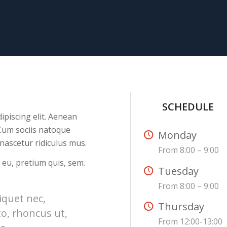
SCHEDULE
ipiscing elit. Aenean
Cum sociis natoque
Monday
nascetur ridiculus mus.
From 8:00 – 9:00
 eu, pretium quis, sem.
Tuesday
From 8:00 – 9:00
liquet nec,
Thursday
to, rhoncus ut,
From 12:00-13:00