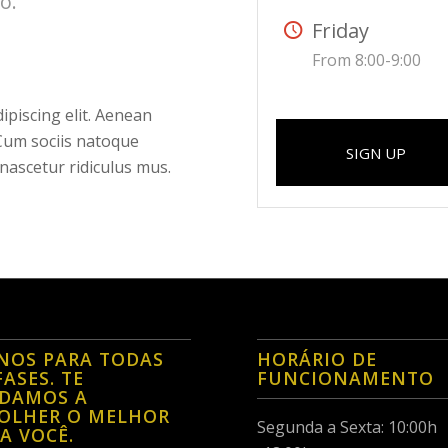
o.
Friday
From 8:00-9:00
ipiscing elit. Aenean
Cum sociis natoque
SIGN UP
nascetur ridiculus mus.
NOS PARA TODAS
HORÁRIO DE
FASES. TE
FUNCIONAMENTO
UDAMOS A
OLHER O MELHOR
Segunda a Sexta: 10:00h
A VOCÊ.