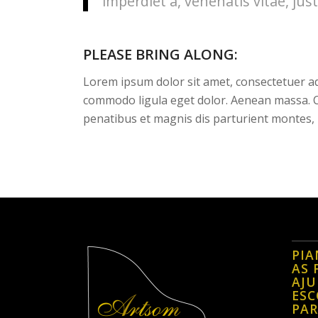
imperdiet a, venenatis vitae, just
PLEASE BRING ALONG
:
Lorem ipsum dolor sit amet, consectetuer ad
commodo ligula eget dolor. Aenean massa. 
penatibus et magnis dis parturient montes, 
PIA
AS 
AJ
ESC
PAR